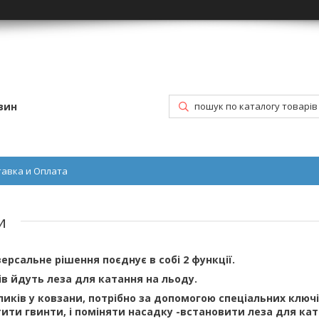
зин
тавка и Оплата
и
ерсальне рішення поєднує в собі 2 функції.
ів йдуть леза для катання на льоду.
иків у ковзани, потрібно за допомогою спеціальних ключі
тити гвинти, і поміняти насадку -встановити леза для ка