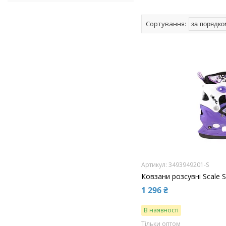
3493949201-S
Ковзани розсувні Scale Sp
1 296 ₴
В наявності
Тільки оптом