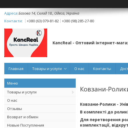
Базова 14, Склад 18., Одеса, Україна
+380 (63) 079-81-82
+380 (98) 285-27-80
KancReal - Оптовий інтернет-мага
Главная
Товары и услуги
О нас
Контакты
Дос
Ковзани-Ролик
Товары и услуги
О нас
Ковзани-Ролики - Унів
Отзывы
В комплекті до ролик
Возврат и обмен
Для перетворення рол
комплектації, відкру
Новые Поступления