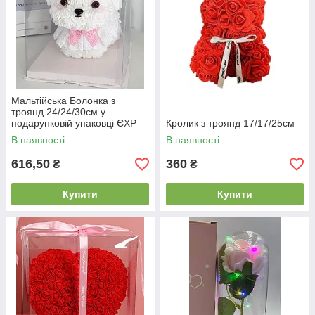
Мальтійська Болонка з
троянд 24/24/30см у
подарунковій упаковці ЄХР
Кролик з троянд 17/17/25см
В наявності
В наявності
616,50
360
₴
₴
Купити
Купити