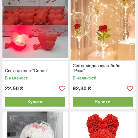
Світлодіодна куля-бобо
Світлодіодне "Серце"
"Роза"
В наявності
В наявності
22,50
92,30
₴
₴
Купити
Купити