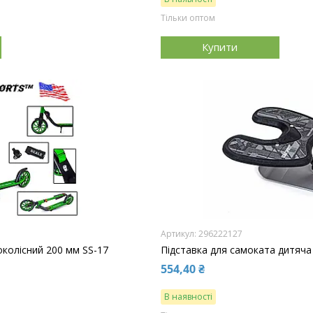
Тільки оптом
Купити
296222127
околісний 200 мм SS-17
Підставка для самоката дитяча
554,40 ₴
В наявності