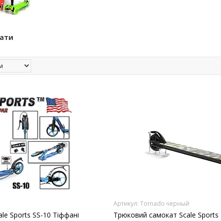
кати
Tornado черный
le Sports SS-10 Тіффані
Трюковий самокат Scale Sports