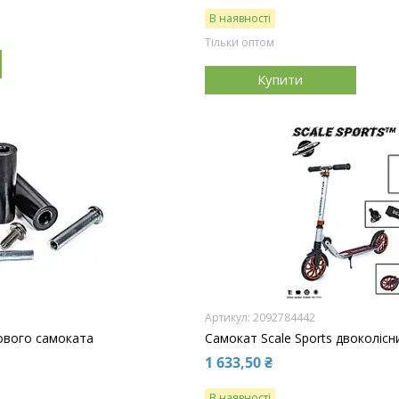
В наявності
Тільки оптом
Купити
2092784442
ового самоката
Самокат Scale Sports двоколісн
1 633,50 ₴
В наявності