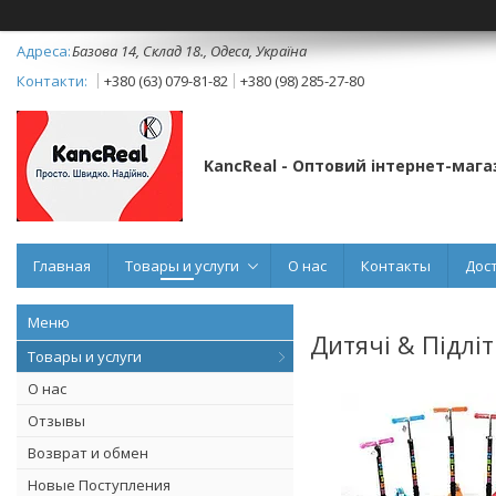
Базова 14, Склад 18., Одеса, Україна
+380 (63) 079-81-82
+380 (98) 285-27-80
KancReal - Оптовий інтернет-мага
Главная
Товары и услуги
О нас
Контакты
Дос
Дитячі & Підлі
Товары и услуги
О нас
Отзывы
Возврат и обмен
Новые Поступления