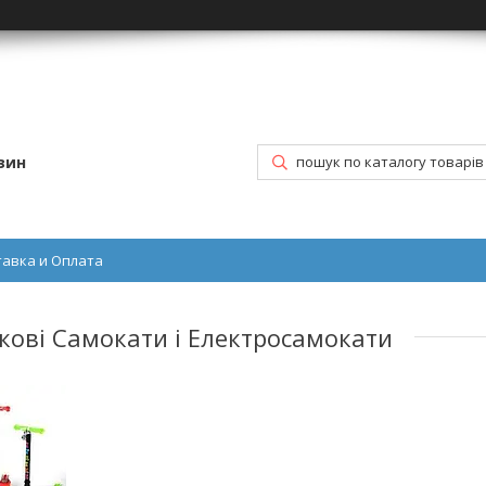
зин
тавка и Оплата
ткові Самокати і Електросамокати