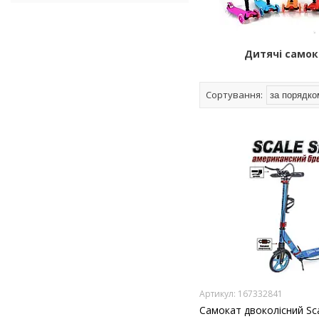
Дитячі само
167332841
Самокат двоколісний Sca