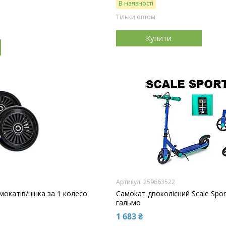
В наявності
Тільки оптом
Купити
259663522
окатів/цінка за 1 колесо
Самокат двоколісний Scale Sport
гальмо
1 683 ₴