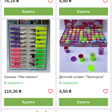
76,10
4,50
₴
₴
Купити
Купити
Іграшка "Ніж-прикол"
Дитячий штамп "Принцеси"
В наявності
В наявності
110,30
4,50
₴
₴
Купити
Купити