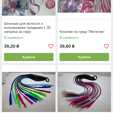
Шпильки для волосся з
кольоровими прядками L 30
см/цінка за пару
Косички на гумці "Метелик"
В наявності
В наявності
39,20
39,60
₴
₴
Купити
Купити