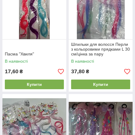
Шпильки для волосся Перли
з кольоровими прядками L 30
Пасма "Хвиля"
см/цінка за пару
В наявності
В наявності
17,60
37,80
₴
₴
Купити
Купити