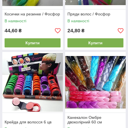
Косички на резинке / Фосфор
Пряди волос / Фосфор
В наявності
В наявності
44,60
24,80
₴
₴
Купити
Купити
Канекалон Омбре
Крейда для волосся 6 цв
двоколірний 60 см