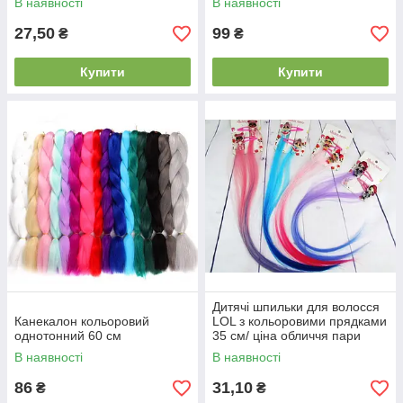
В наявності
В наявності
27,50
99
₴
₴
Купити
Купити
Дитячі шпильки для волосся
Канекалон кольоровий
LOL з кольоровими прядками
однотонний 60 см
35 см/ ціна обличчя пари
В наявності
В наявності
86
31,10
₴
₴