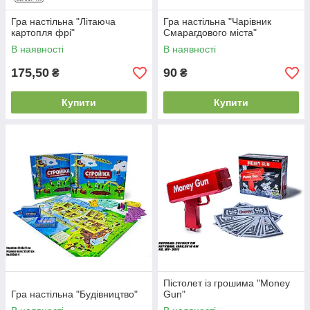
Гра настільна "Літаюча
Гра настільна "Чарівник
картопля фрі"
Смарагдового міста"
В наявності
В наявності
175,50
90
₴
₴
Купити
Купити
Пістолет із грошима "Money
Гра настільна "Будівництво"
Gun"