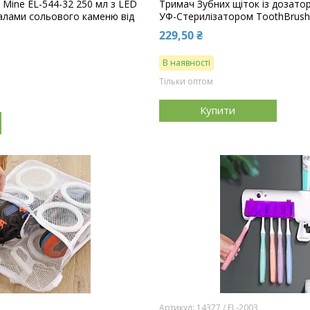
 Mine EL-544-32 250 мл з LED
Тримач Зубних щіток із дозатор
талами сольового каменю від
УФ-Стерилізатором ToothBrush S
229,50 ₴
В наявності
Тільки оптом
Купити
14377 / EL‐2003