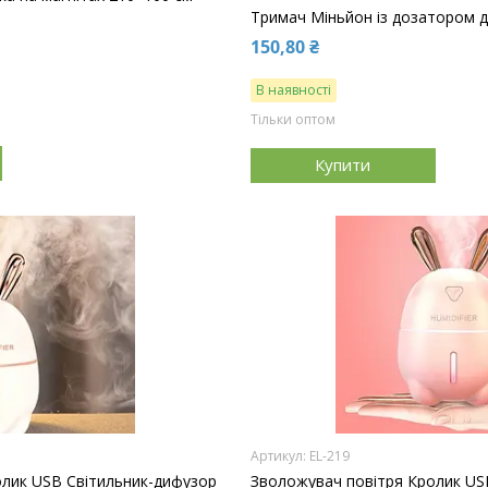
Тримач Міньйон із дозатором д
150,80 ₴
В наявності
Тільки оптом
Купити
EL-219
олик USB Світильник-дифузор
Зволожувач повітря Кролик US