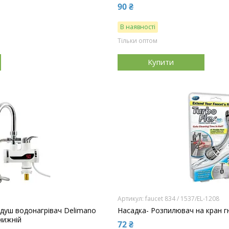
90 ₴
В наявності
Тільки оптом
Купити
faucet 834 / 1537/EL-1208
 душ водонагрівач Delimano
Насадка- Розпилювач на кран гн
нижній
72 ₴