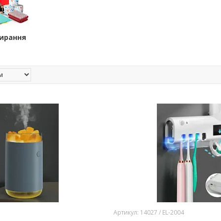
бирання
14027 / EL‐2004