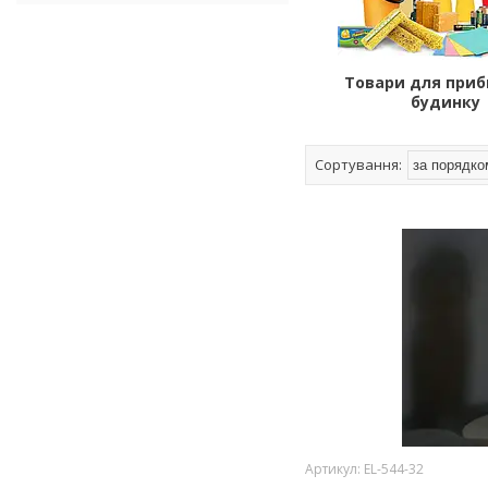
Товари для при
будинку
EL-544-32