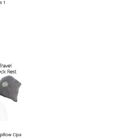
в 1
illow Сіра