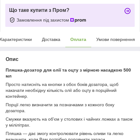
Що таке купити з Пром?
Замовлення під захистом
Характеристики
Доставка
Оплата
Умови повернення
Опис
Пляшка-дозатор для олії та оцту з мірною насадкою 500
мл
Просто натисніть на кнопки з обох боків дозатора, щоб
накачати необхідну кількість олії або оцту в порційний
контейнер.
Порції легко визначити за позначками з кожного боку
дозатора.
Смужки вказують на об'єм у столових і чайних ложках а також
у мілілітрах.
Пляшка — дає змогу контролювати рівень оливи та легко
визначити, коли Вам потрібно поповнити запаси.