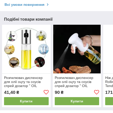
Всі умови повернення
Подібні товари компанії
Розпилювач диспенсер
Розпилювач диспенсер
Ніж 
для олії оцту та соусів
для олії оцту та соусів
Roll
спрей дозатор " OIL
спрей дозатор " OIL
Tend
BOTTLE " 100ml
BOTTLE " 300ml
прес
41,40
90
171
₴
₴
Купити
Купити