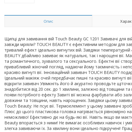
Опис
Харак
Щипці для завивання вій Touch Beauty GC 1201 Завивачі для ві
завжди мріяли? TOUCH BEAUTY є ефективним методом для зав
тривалий ефект ідеально вигнутих вій. Завдяки температурній
BEAUTY дбайливо завиває як натуральні, так і нарощені вії. 
та романтичного, зухвалого та сексуального. Ефектні вії ст
привабливий жіночий погляд, надаючи йому таємничість і непо
красиво вигнуті вії. Інноваційний завивач TOUCH BEAUTY пода
Ідеальний макіяж очей передбачає пишні та красиво вигнуті ві
відкрити завивач Увімкніть його й акуратно проводьте щіточк
знадобитися від 20 сек. до 1 хвилини, залежно від товщини та
появи потрібного ефекту Завиті вії можна фарбувати або зали
довжини та товщини, навіть нарощених. Завдяки цьому завива
Touch Beauty: Не псує вії. Термоелемент у цьому завивачі зро
Плюс до цього пластикова головка нагрівається рівномірно на в
неможливо! Ефективно діє на будь-які вії. Навіть якщо ви має
Beauty впорається з ними! Не вимагає особливих навичок і умінь
злегка завиваючи їх. За хвилину вони ідеально підкручені! Пр