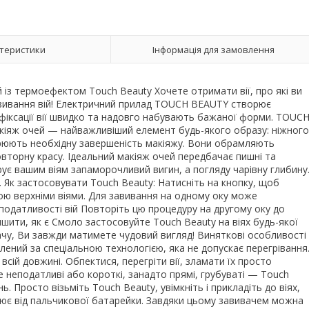
теристики
Інформація для замовлення
й із термоефектом Touch Beauty Хочете отримати вії, про які ви
ивання вій! Електричний прилад TOUCH BEAUTY створює
 фіксації вії швидко та надовго набувають бажаної форми. TOUC
Макіяж очей — найважливіший елемент будь-якого образу: ніжного
ворюють необхідну завершеність макіяжу. Вони обрамляють
вторну красу. Ідеальний макіяж очей передбачає пишні та
рує вашим віям запаморочливий вигин, а погляду чарівну глибину
ї. Як застосовувати Touch Beauty: Натисніть на кнопку, щоб
ою верхніми віями. Для завивання на одному оку може
 податливості вій Повторіть цю процедуру на другому оку до
шити, як є Смоло застосовуйте Touch Beauty на віях будь-якої
чу, Ви завжди матимете чудовий вигляд! Виняткові особливості
блений за спеціальною технологією, яка не допускає перегрівання
сій довжині. Обпектися, перегріти вії, зламати їх просто
те неподатливі або короткі, занадто прямі, грубуваті — Touch
. Просто візьміть Touch Beauty, увімкніть і прикладіть до віях,
ацює від пальчикової батарейки. Завдяки цьому завивачем можна