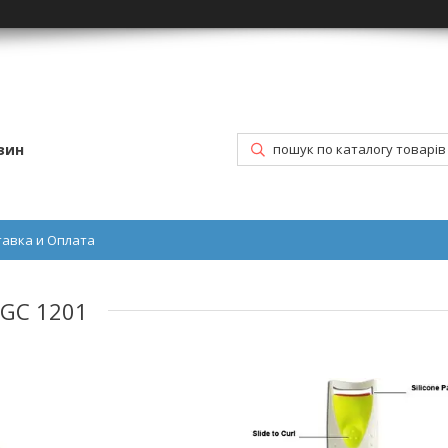
зин
тавка и Оплата
 GC 1201