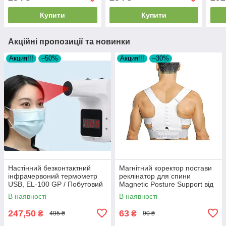
Купити
Купити
Акційні пропозиції та новинки
Акция!!!
–50%
Акция!!!
–30%
Настінний безконтактний
Магнітний коректор постави
інфрачервоний термометр
реклінатор для спини
USB, EL-100 GP / Побутовий
Magnetic Posture Support від
термометр на стіну
сувулості ортопедичний
В наявності
В наявності
розмір XL
247,50
63
₴
₴
495 ₴
90 ₴