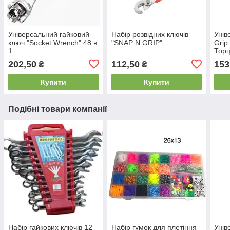
Універсальний гайковий
Набір розвідних ключів
Унів
ключ "Socket Wrench" 48 в
"SNAP N GRIP"
Grip
1
Торц
202,50
112,50
153
₴
₴
Купити
Купити
Подібні товари компанії
Набір гайкових ключів 12
Набір гумок для плетіння
Унів