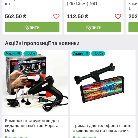
шт.
(26х13см.) N91
ключ
1
562,50
112,50
202
₴
₴
Купити
Купити
Акційні пропозиції та новинки
Акция!!!
–50%
Акция!!!
–50%
Комплект інструментів для
видалення вм'ятин Pops-a-
Тримач для телефона в авто
Dent
з кріпленням на підголівник
В наявності
В наявності