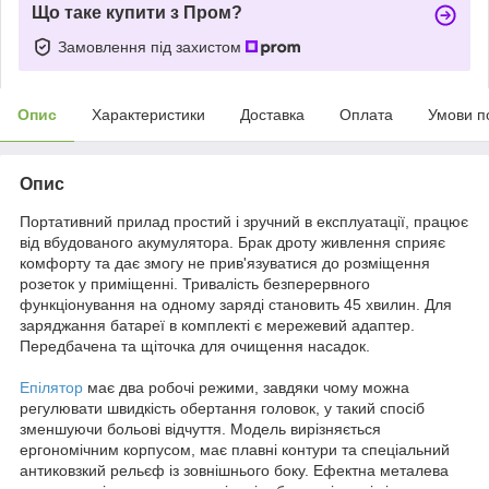
Що таке купити з Пром?
Замовлення під захистом
Опис
Характеристики
Доставка
Оплата
Умови п
Опис
Портативний прилад простий і зручний в експлуатації, працює
від вбудованого акумулятора. Брак дроту живлення сприяє
комфорту та дає змогу не прив'язуватися до розміщення
розеток у приміщенні. Тривалість безперервного
функціонування на одному заряді становить 45 хвилин. Для
заряджання батареї в комплекті є мережевий адаптер.
Передбачена та щіточка для очищення насадок.
Епілятор
має два робочі режими, завдяки чому можна
регулювати швидкість обертання головок, у такий спосіб
зменшуючи больові відчуття. Модель вирізняється
ергономічним корпусом, має плавні контури та спеціальний
антиковзкий рельєф із зовнішнього боку. Ефектна металева