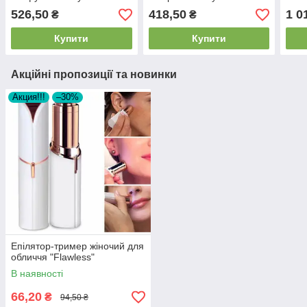
4в1 з інфрачервоним
Elec
526,50
418,50
1 0
₴
₴
прогріванням
(7,4
Купити
Купити
Акційні пропозиції та новинки
Акция!!!
–30%
Епілятор-тример жіночий для
обличчя "Flawless"
В наявності
66,20
₴
94,50 ₴