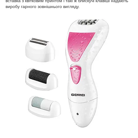
вставка з квітковим принтом і такі ж блискучі клавіші надають
виробу гарного зовнішнього вигляду.