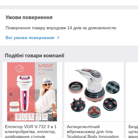
Умови повернення
Повернення товару впродовж 14 днів за домовленістю
Всі умови повернення
Подібні товари компанії
Епілятор VGR V-732 3 в 1
Антицелюлітний
Безд
електробритва, епілятор,
вібромасажер для тіла
щітк
шліфування ступнів
Sculptural Body Innovation
ванн