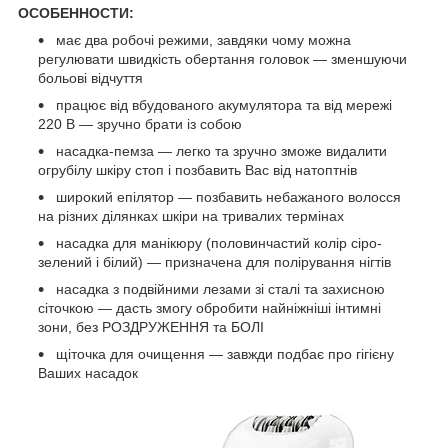
ОСОБЕННОСТИ:
має два робочі режими, завдяки чому можна
регулювати швидкість обертання головок — зменшуючи
больові відчуття
працює від вбудованого акумулятора та від мережі
220 В — зручно брати із собою
насадка-пемза — легко та зручно зможе видалити
огрубілу шкіру стоп і позбавить Вас від натоптнів
широкий епілятор — позбавить небажаного волосся
на різних ділянках шкіри на тривалих термінах
насадка для манікюру (половинчастий колір сіро-
зелений і білий) — призначена для полірування нігтів
насадка з подвійними лезами зі сталі та захисною
сіточкою — дасть змогу обробити найніжніші інтимні
зони, без РОЗДРУЖЕННЯ та БОЛІ
щіточка для очищення — завжди подбає про гігієну
Ваших насадок