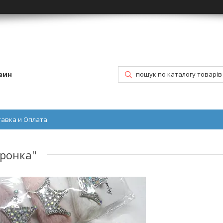
зин
тавка и Оплата
оронка"