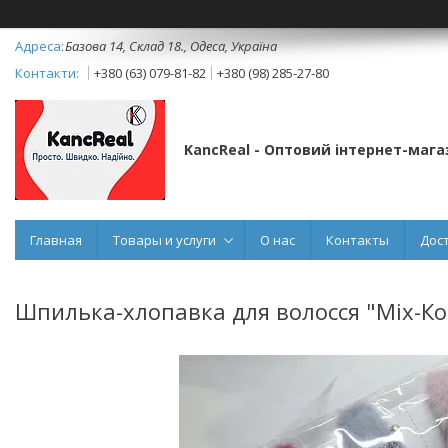
Базова 14, Склад 18., Одеса, Україна
+380 (63) 079-81-82
+380 (98) 285-27-80
KancReal - Оптовий інтернет-мага
Главная
Товары и услуги
О нас
Контакты
Дос
Шпилька-хлопавка для волосся "Міх-К