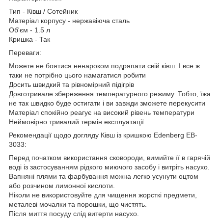
Тип - Ківш / Сотейник
Матеріал корпусу - нержавіюча сталь
Об'єм - 1.5 л
Кришка - Так
Переваги:
Можете не боятися ненароком подряпати свій ківш. І все ж
таки не потрібно цього намагатися робити
Досить швидкий та рівномірний підігрів
Довготривале збереження температурного режиму. Тобто, їжа
не так швидко буде остигати і ви завжди зможете перекусити
Матеріал спокійно реагує на високий рівень температури
Неймовірно тривалий термін експлуатації
Рекомендації щодо догляду Ківш із кришкою Edenberg EB-
3033:
Перед початком використання сковороди, вимийте її в гарячій
воді із застосуванням рідкого миючого засобу і витріть насухо.
Вапняні плями та фарбування можна легко усунути оцтом
або розчином лимонної кислоти.
Ніколи не використовуйте для чищення жорсткі предмети,
металеві мочалки та порошки, що чистять.
Після миття посуду слід витерти насухо.