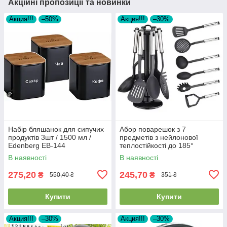
Акційні пропозиції та новинки
Акция!!!
–50%
Акция!!!
–30%
Набір бляшанок для сипучих
Абор поварешок з 7
продуктів 3шт / 1500 мл /
предметів з нейлонової
Edenberg EB-144
теплостійкості до 185°
Edenberg
В наявності
В наявності
275,20
245,70
₴
₴
550,40 ₴
351 ₴
Купити
Купити
Акция!!!
–30%
Акция!!!
–30%