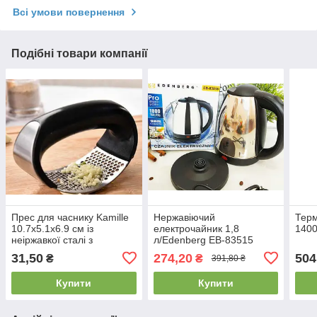
Всі умови повернення
Подібні товари компанії
Прес для часнику Kamille
Нержавіючий
Терм
10.7х5.1х6.9 см із
електрочайник 1,8
140
неіржавкої сталі з
л/Edenberg EB-83515
пластиковою ручкою
31,50
274,20
504
₴
₴
391,80 ₴
Купити
Купити