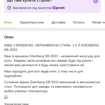
Що таке купити з Пром?
Замовлення під захистом
Опис
Характеристики
Доставка
Оплата
Умови п
Опис
КІВШ З КРИШКОЮ- НЕРЖАВЕЮЧА СТАЛЬ- 1.5 Л EDENBERG
EB-3033
Ківш із кришкою Edenberg EB-3033 - незамінний аксесуар для
кухні. Завдяки своїм розмірам він завжди буде під рукою і
зможе вам допомогти в будь-якому приготуванні їжі.
Ківш підходить для всіх видів плит, у тому числі для
індукційних.
Сотейник фірми Edenberg EB-3033 виконаний із високоякісної
сталі. Потовщене дно швидко та рівномірно нагрівається,
добре утримує температуру.
Характеристики: