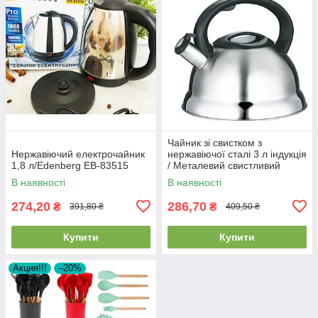
Чайник зі свистком з
Нержавіючий електрочайник
нержавіючої сталі 3 л індукція
1,8 л/Edenberg EB-83515
/ Металевий свистливий
чайник / Edenberg EB-1347
В наявності
В наявності
274,20
286,70
₴
₴
391,80 ₴
409,50 ₴
Купити
Купити
Акция!!!
–20%