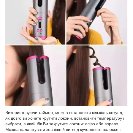
Використовуючи таймер, можна встановити кількість секунд,
як довго ви хочете крутити локони, встановити температуру і
вибрати, в який бік Ви закрутите локони: вліво або вправо.
Можна налаштувати зовнішній вигляд кучерявого волосся і