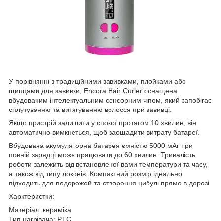
У порівнянні з традиційними завивками, плойками або
щипцями для завивки, Encora Hair Curler оснащена
вбудованим інтелектуальним сенсорним чіпом, який запобігає
сплутуванню та витягуванню волосся при завивці.
Якщо пристрій залишити у спокої протягом 10 хвилин, він
автоматично вимкнеться, щоб заощадити витрату батареї.
Вбудована акумуляторна батарея ємністю 5000 мАг при
повній зарядці може працювати до 60 хвилин. Тривалість
роботи залежить від встановленої вами температури та часу,
а також від типу локонів. Компактний розмір ідеально
підходить для подорожей та створення цибулі прямо в дорозі
Харктеристки:
Матеріал: кераміка
Тип нагрівача: PTC