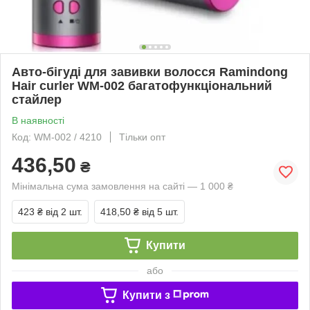
Авто-бігуді для завивки волосся Ramindong
Hair curler WM-002 багатофункціональний
стайлер
В наявності
Код: WM-002 / 4210
Тільки опт
436,50
₴
Мінімальна сума замовлення на сайті — 1 000 ₴
423 ₴
від 2 шт.
418,50 ₴
від 5 шт.
Купити
або
Купити з