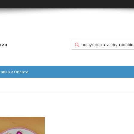
зин
тавка и Оплата