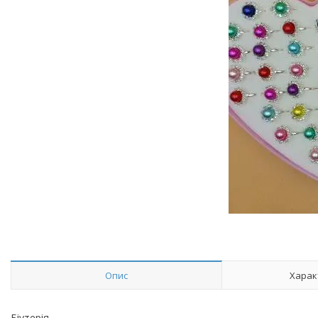
Опис
Харак
Біутерія