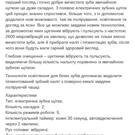
перший погляд і точно добре вичистити зуби звичайною
щіткою це дуже складно. З появою електричних зубних щіток
цей процес значно спростився, більше того, з їх допомогою
додалися нові можливості, такі як полірування, освітлення та
догляд за ясен. Все це можливо завдяки новим технологіям,
за допомогою яких щетинки вібрують і пульсують з частотою
2600 мікровібрацій на хвилину, що дозволяє не тільки якісно
вичистити зуби, але й прибрати наліт і пігментацію зубів, після
чого вони будуть мати гарний здоровий вигляд.
Глибоке очищення – щетинки вібрують та пульсують,
видаляючи більшу кількість нальоту порівняно із звичайною
зубною щіткою.
Технологія освітлення для білих зубів допомагає видалити
пігментований зубний наліт з поверхні емалі завдяки
поліруючій чашці.
Характеристики
Тип: електрична зубна щітка;
Кількість насадок: 2;
Кількість режимів роботи: 5;
Інтелектуальний таймер: кожні 30 секунд, автовідключення
через 2 хвилини;
Рух головки: вібруючі;