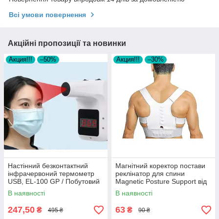
Всі умови повернення
Акційні пропозиції та новинки
Акция!!!
–50%
Акция!!!
–30%
Настінний безконтактний
Магнітний коректор постави
інфрачервоний термометр
реклінатор для спини
USB, EL-100 GP / Побутовий
Magnetic Posture Support від
термометр на стіну
сувулості ортопедичний
В наявності
В наявності
розмір XL
247,50
63
₴
₴
495 ₴
90 ₴