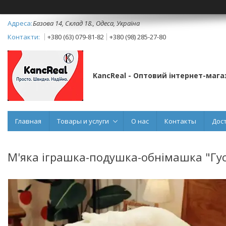
Базова 14, Склад 18., Одеса, Україна
+380 (63) 079-81-82
+380 (98) 285-27-80
KancReal - Оптовий інтернет-мага
Главная
Товары и услуги
О нас
Контакты
Дос
М'яка іграшка-подушка-обнімашка "Гус