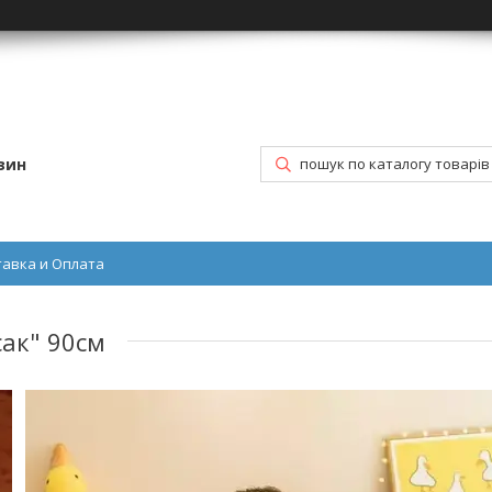
зин
тавка и Оплата
ак" 90см