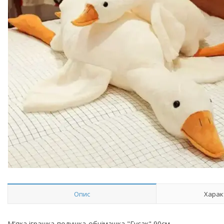
Опис
Харак
М'яка іграшка-подушка-обнімашка "Гусак" 90см