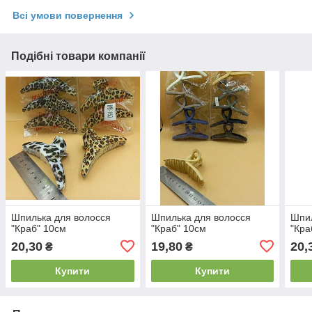
Всі умови повернення
Подібні товари компанії
Шпилька для волосся
Шпилька для волосся
Шпил
"Краб" 10см
"Краб" 10см
"Кра
20,30
19,80
20,
₴
₴
Купити
Купити