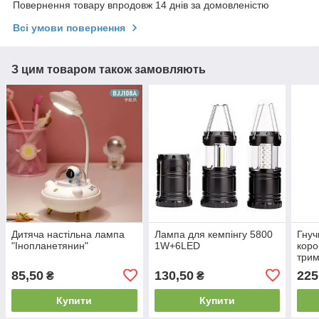
Повернення товару впродовж 14 днів за домовленістю
Всі умови повернення
З цим товаром також замовляють
Дитяча настільна лампа
Лампа для кемпінгу 5800
Гнуч
"Інопланетянин"
1W+6LED
коро
три
DIGA
85,50
130,50
225
₴
₴
Купити
Купити