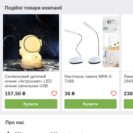
Подібні товари компанії
Силіконовий дитячий
Настільна лампа MINI X-
Ламп
нічник «Астронавт» LED
7188
194
нічник-світильник USB
157,50
36
238
₴
₴
Купити
Купити
Про нас