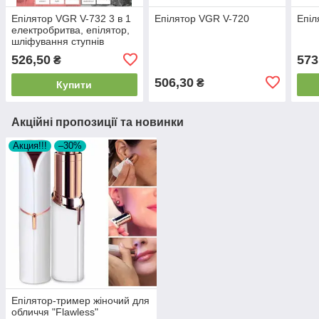
Епілятор VGR V-732 3 в 1
Епілятор VGR V-720
Епіл
електробритва, епілятор,
шліфування ступнів
526,50
573
₴
506,30
₴
Купити
Акційні пропозиції та новинки
Акция!!!
–30%
Епілятор-тример жіночий для
обличчя "Flawless"