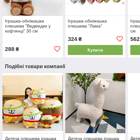
Іграшка-обнімашка
Іграшка-обнімашка
Ігра
плюшева "Ведмедик у
плюшева "Лама"
плюш
кофтинці" 30 см
см
324
562
₴
288
₴
Купити
Подібні товари компанії
Дитяча плюшева іграшка
Дитяча плюшева іграшка
Дитя