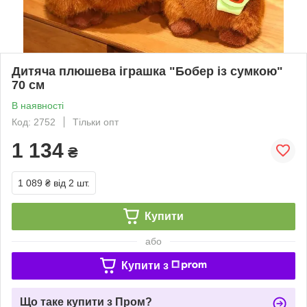
Дитяча плюшева іграшка "Бобер із сумкою"
70 см
В наявності
Код: 2752
Тільки опт
1 134
₴
1 089 ₴
від 2 шт.
Купити
або
Купити з
Що таке купити з Пром?