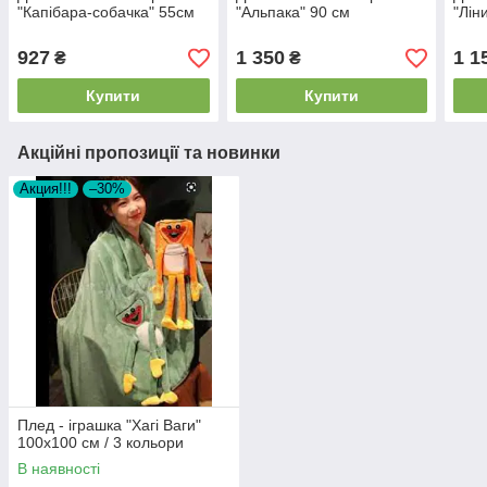
"Капібара-собачка" 55см
"Альпака" 90 см
"Лін
927
1 350
1 1
₴
₴
Купити
Купити
Акційні пропозиції та новинки
Акция!!!
–30%
Плед - іграшка "Хагі Ваги"
100х100 см / 3 кольори
В наявності