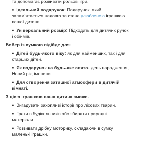
та допомагає розвивати рольові ігри.
Ідеальний подарунок:
Подарунок, який
запам'ятається надовго та стане
улюбленою
іграшкою
вашої дитини.
Універсальний розмір:
Підходить для дитячих ручок
і обіймів.
Бобер із сумкою підійде для:
Дітей будь-якого віку:
як для найменших, так і для
старших дітей.
Як подарунок на будь-яке свято:
день народження,
Новий рік, іменини.
Для створення затишної атмосфери в дитячій
кімнаті.
З цією іграшкою ваша дитина зможе:
Вигадувати захопливі історії про лісових тварин.
Грати в будівельників або збирати природні
матеріали.
Розвивати дрібну моторику, складаючи в сумку
маленькі іграшки.