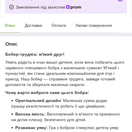
Замовлення під захистом
Опис
Доставка
Оплата
Умови повернення
Опис
Бобер-трудяга: м'який друг!
Уявіть радість в очах вашої дитини, коли вона побачить цього
чарівного плюшевого бобра з маленькою сумкою! М'який і
пухнастий, він стане ідеальним компаньйоном для ігор і
пригод. Наш бобер — справжня трудяга, завжди готовий
допомогти та зберігати маленькі секрети.
Чому варто вибрати саме цього бобра:
Оригінальний дизайн:
Маленька сумка додає
іграшці реалістичності та робить її ще цікавішою.
Висока якість:
Виготовлений із м'якого та приємного
на дотик плюшу, безпечного для дітей.
Розвиває уяву:
Гра з бобром стимулює дитячу уяву