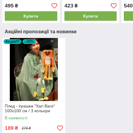
495
423
540
₴
₴
Купити
Купити
Акційні пропозиції та новинки
Акция!!!
–30%
Плед - іграшка "Хагі Ваги"
100х100 см / 3 кольори
В наявності
189
₴
270 ₴