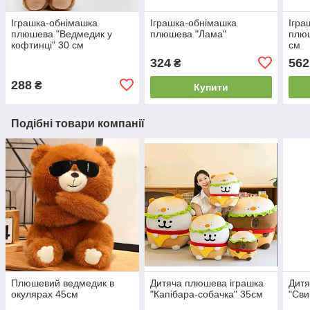
Іграшка-обнімашка
Іграшка-обнімашка
Ігра
плюшева "Ведмедик у
плюшева "Лама"
плюш
кофтинці" 30 см
см
324
562
₴
288
₴
Купити
Подібні товари компанії
Плюшевий ведмедик в
Дитяча плюшева іграшка
Дитя
окулярах 45см
"Капібара-собачка" 35см
"Сви