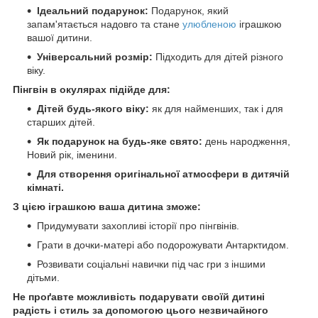
Ідеальний подарунок:
Подарунок, який
запам'ятається надовго та стане
улюбленою
іграшкою
вашої дитини.
Універсальний розмір:
Підходить для дітей різного
віку.
Пінгвін в окулярах підійде для:
Дітей будь-якого віку:
як для найменших, так і для
старших дітей.
Як подарунок на будь-яке свято:
день народження,
Новий рік, іменини.
Для створення оригінальної атмосфери в дитячій
кімнаті.
З цією іграшкою ваша дитина зможе:
Придумувати захопливі історії про пінгвінів.
Грати в дочки-матері або подорожувати Антарктидом.
Розвивати соціальні навички під час гри з іншими
дітьми.
Не проґавте можливість подарувати своїй дитині
радість і стиль за допомогою цього незвичайного