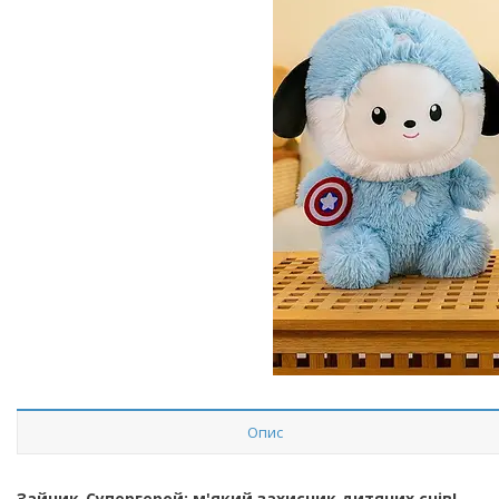
Опис
Зайчик-Супергерой: м'який захисник дитячих снів!