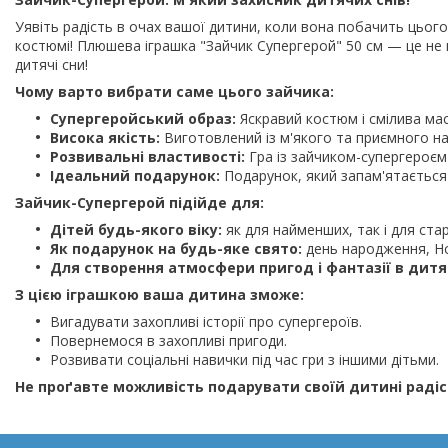
Уявіть радість в очах вашої дитини, коли вона побачить цьог
костюмі! Плюшева іграшка "Зайчик Супергерой" 50 см — це не 
дитячі сни!
Чому варто вибрати саме цього зайчика:
Супергеройський образ:
Яскравий костюм і смілива ма
Висока якість:
Виготовлений із м'якого та приємного на
Розвивальні властивості:
Гра із зайчиком-супергероєм 
Ідеальний подарунок:
Подарунок, який запам'ятається
Зайчик-Супергерой підійде для:
Дітей будь-якого віку:
як для найменших, так і для стар
Як подарунок на будь-яке свято:
день народження, Нов
Для створення атмосфери пригод і фантазії в дитяч
З цією іграшкою ваша дитина зможе:
Вигадувати захопливі історії про супергероїв.
Повернемося в захопливі пригоди.
Розвивати соціальні навички під час гри з іншими дітьми.
Не проґавте можливість подарувати своїй дитині радіс