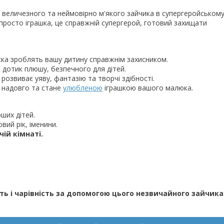
о величезного та неймовірно м'якого зайчика в супергеройськом
просто іграшка, це справжній супергерой, готовий захищати
ска зроблять вашу дитину справжнім захисником.
 дотик плюшу, безпечного для дітей.
розвиває уяву, фантазію та творчі здібності.
 надовго та стане
улюбленою
іграшкою вашого малюка.
ших дітей.
ий рік, іменини.
ій кімнаті.
ть і чарівність за допомогою цього незвичайного зайчика