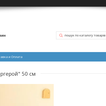
зин
тавка и Оплата
ргерой" 50 см