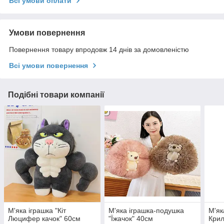
Всі умови оплати
Умови повернення
Повернення товару впродовж 14 днів за домовленістю
Всі умови повернення
Подібні товари компанії
М'яка іграшка "Кіт
М'яка іграшка-подушка
М'як
Люцифер качок" 60см
"Їжачок" 40см
Крил