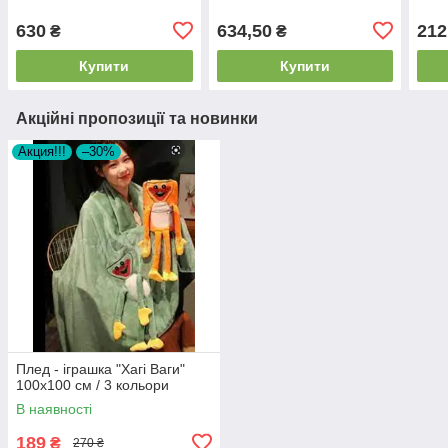
630
634,50
212
₴
₴
Купити
Купити
Акційні пропозиції та новинки
Акция!!!
–30%
Плед - іграшка "Хагі Ваги"
100х100 см / 3 кольори
В наявності
189
₴
270 ₴