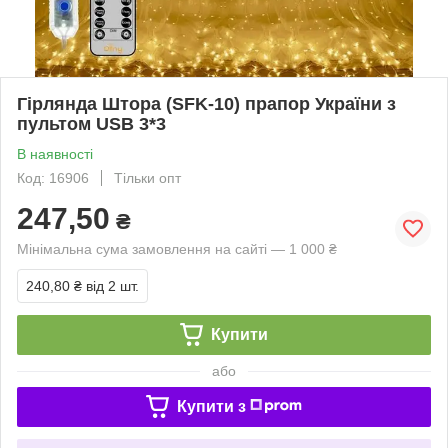
Гірлянда Штора (SFK-10) прапор України з
пультом USB 3*3
В наявності
Код: 16906
Тільки опт
247,50
₴
Мінімальна сума замовлення на сайті — 1 000 ₴
240,80 ₴
від 2 шт.
Купити
або
Купити з