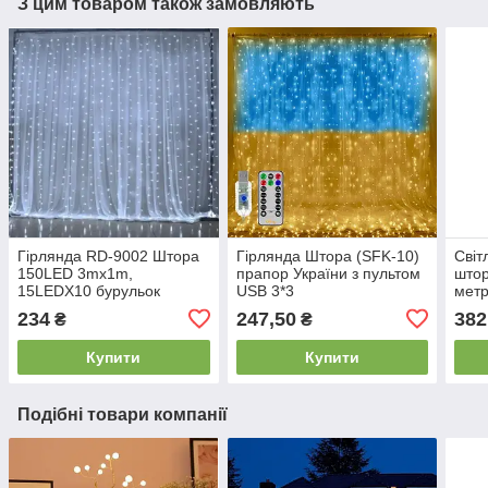
З цим товаром також замовляють
Гірлянда RD-9002 Штора
Гірлянда Штора (SFK-10)
Світ
150LED 3mх1m,
прапор України з пультом
штор
15LEDX10 бурульок
USB 3*3
метр
(контр. 220V) з хвіст.
реж
234
247,50
382
₴
₴
заглуш. Колір ламп-білий
Купити
Купити
Подібні товари компанії