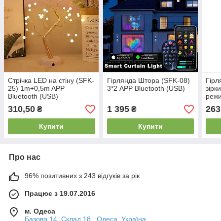
Стрічка LED на стіну (SFK-
Гірлянда Штора (SFK-08)
Гірл
25) 1m+0,5m APP
3*2 APP Bluetooth (USB)
зірк
Bluetooth (USB)
режи
310,50
1 395
263
₴
₴
Купити
Купити
Про нас
96% позитивних з 243 відгуків за рік
Працює з 19.07.2016
м. Одеса
Базова 14, Склад 18., Одеса, Україна