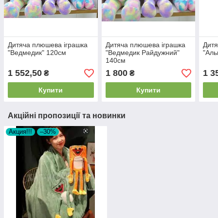
Дитяча плюшева іграшка
Дитяча плюшева іграшка
Дитя
"Ведмедик" 120см
"Ведмедик Райдужний"
"Аль
140см
1 552,50
1 800
1 3
₴
₴
Купити
Купити
Акційні пропозиції та новинки
Акция!!!
–30%