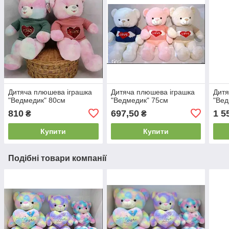
Дитяча плюшева іграшка
Дитяча плюшева іграшка
Дитя
"Ведмедик" 80см
"Ведмедик" 75см
"Вед
810
697,50
1 5
₴
₴
Купити
Купити
Подібні товари компанії