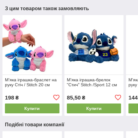
З цим товаром також замовляють
М'яка іграшка-браслет на
М'яка іграшка-брелок
М'як
руку Стіч / Stitch 20 см
"Стич" Stitch /Sport 12 см
руку 
198
85,50
144
₴
₴
Купити
Купити
Подібні товари компанії