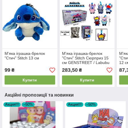
М'яка іграшка-брелок
М'яка іграшка-брелок
М'як
"Стич" Stitch 13 см
"Стич" Stitch Сюрприз 15
"Сти
см GENSTREET / Labubu
12 с
99
283,50
87,
₴
₴
Купити
Купити
Акційні пропозиції та новинки
Акция!!!
–50%
Акция!!!
–50%