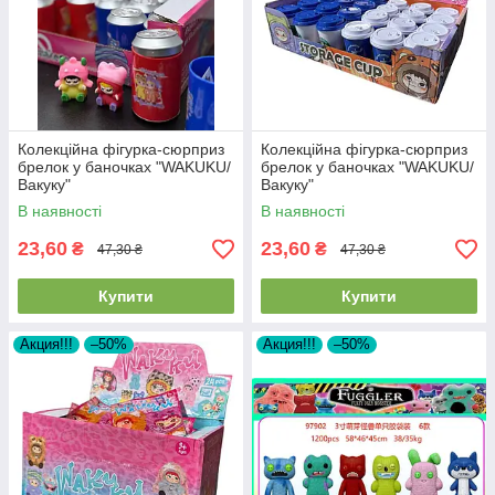
Колекційна фігурка-сюрприз
Колекційна фігурка-сюрприз
брелок у баночках "WAKUKU/
брелок у баночках "WAKUKU/
Вакуку"
Вакуку"
В наявності
В наявності
23,60
23,60
₴
₴
47,30 ₴
47,30 ₴
Купити
Купити
Акция!!!
–50%
Акция!!!
–50%