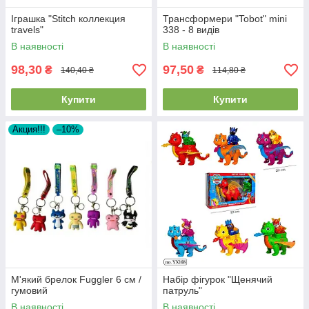
Іграшка "Stitch коллекция
Трансформери "Tobot" mini
travels"
338 - 8 видів
В наявності
В наявності
98,30
97,50
₴
₴
140,40 ₴
114,80 ₴
Купити
Купити
Акция!!!
–10%
М'який брелок Fuggler 6 см /
Набір фігурок "Щенячий
гумовий
патруль"
В наявності
В наявності