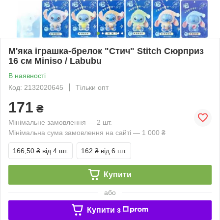
М'яка іграшка-брелок "Стич" Stitch Сюрприз
16 см Miniso / Labubu
В наявності
Код: 2132020645
Тільки опт
171
₴
Мінімальне замовлення — 2 шт.
Мінімальна сума замовлення на сайті — 1 000 ₴
166,50 ₴
від 4 шт.
162 ₴
від 6 шт.
Купити
або
Купити з