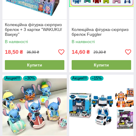
Колекційна фігурка-сюрприз
брелок + 3 картки "WAKUKU/
Колекційна фігурка-сюрприз
Вакуку"
брелок Fuggler
В наявності
В наявності
18,50
14,60
₴
₴
36,90 ₴
29,30 ₴
Купити
Купити
Акция!!!
–30%
Акция!!!
–15%