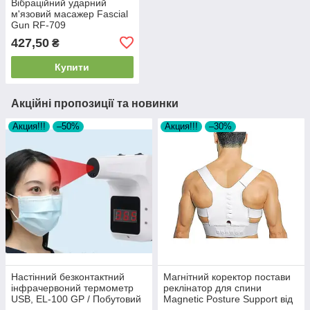
Вібраційний ударний
м'язовий масажер Fascial
Gun RF-709
427,50
₴
Купити
Акційні пропозиції та новинки
Акция!!!
–50%
Акция!!!
–30%
Настінний безконтактний
Магнітний коректор постави
інфрачервоний термометр
реклінатор для спини
USB, EL-100 GP / Побутовий
Magnetic Posture Support від
термометр на стіну
сувулості ортопедичний