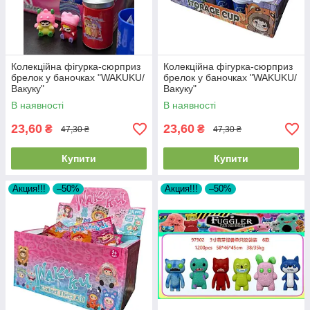
Колекційна фігурка-сюрприз
Колекційна фігурка-сюрприз
брелок у баночках "WAKUKU/
брелок у баночках "WAKUKU/
Вакуку"
Вакуку"
В наявності
В наявності
23,60
23,60
₴
₴
47,30 ₴
47,30 ₴
Купити
Купити
Акция!!!
–50%
Акция!!!
–50%