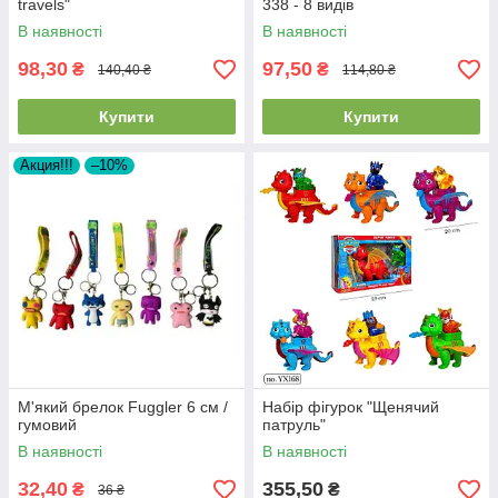
travels"
338 - 8 видів
В наявності
В наявності
98,30
97,50
₴
₴
140,40 ₴
114,80 ₴
Купити
Купити
Акция!!!
–10%
М'який брелок Fuggler 6 см /
Набір фігурок "Щенячий
гумовий
патруль"
В наявності
В наявності
32,40
355,50
₴
₴
36 ₴