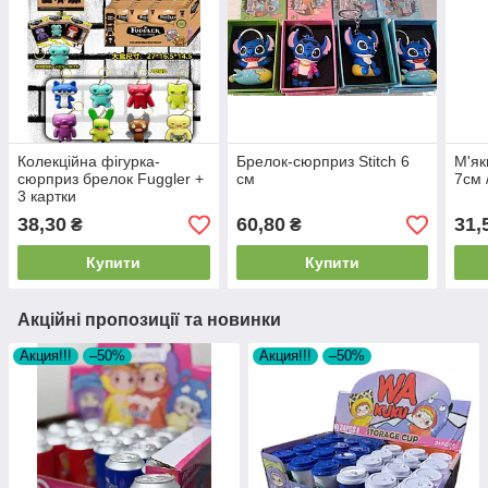
Колекційна фігурка-
Брелок-сюрприз Stitch 6
М'як
сюрприз брелок Fuggler +
см
7см 
3 картки
38,30
60,80
31,
₴
₴
Купити
Купити
Акційні пропозиції та новинки
Акция!!!
–50%
Акция!!!
–50%