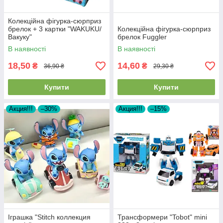
Колекційна фігурка-сюрприз
брелок + 3 картки "WAKUKU/
Колекційна фігурка-сюрприз
Вакуку"
брелок Fuggler
В наявності
В наявності
18,50
14,60
₴
₴
36,90 ₴
29,30 ₴
Купити
Купити
Акция!!!
–30%
Акция!!!
–15%
Іграшка "Stitch коллекция
Трансформери "Tobot" mini