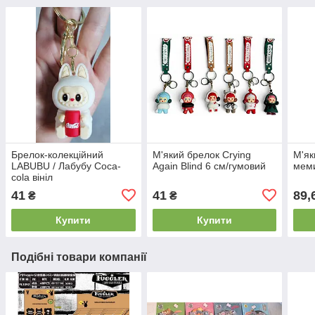
Брелок-колекційний
М'який брелок Crying
М'як
LABUBU / Лабубу Coca-
Again Blind 6 см/гумовий
меми
cola вініл
41
41
89,
₴
₴
Купити
Купити
Подібні товари компанії