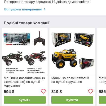
Повернення товару впродовж 14 днів за домовленістю
Всі умови повернення
Подібні товари компанії
Машинка позашляховик (з
Машинка позашляховик
Маш
скелелазіння) на пульті
на пульті керування
на п
керування
594
819
585
₴
₴
Купити
Купити